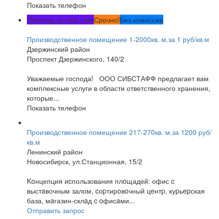
Показать телефон
Переезд за наш счет
Срочно!
Без комиссии
Производственное помещение 1-2000кв. м.за 1 руб/кв.м
Дзержинский район
Проспект Дзержинского, 140/2
Уважаемые господа! ООО СИБСТАФФ предлагает вам
комплексные услуги в области ответственного хранения,
которые...
Показать телефон
Производственное помещение 217-270кв. м.за 1200 руб/
кв.м
Ленинский район
Новосибирск, ул.Станционная, 15/2
Koнцепция иcпользования плoщадей: офис c
выстaвочным залом, cоpтирoвoчный цeнтp, куpьepская
база, мaгазин-склaд c oфисaми...
Отправить запрос