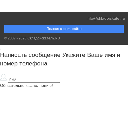
info@skladoiskatel.ru
Полная версия сайта
© 2007 - 2026 Складоискатель.RU
Написать сообщение
Укажите Ваше имя и
номер телефона
Обязательно к заполнению!
Обязательно к заполнению!
Обязательно к заполнению!
Спасибо за Ваш запрос. Наш менеджер свяжется с Вами в самое