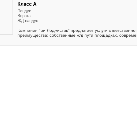
Класс А
Пандус
Ворота
ЖД пандус
Компания "Би Лоджистик" предлагает услуги ответственно
преимущества: собственные ж/д пути площадках, совреме