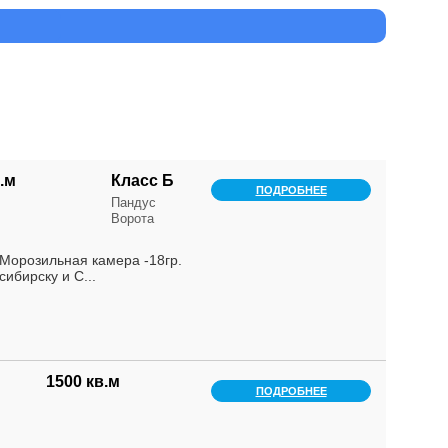
.м
Класс Б
ПОДРОБНЕЕ
Пандус
Ворота
. Морозильная камера -18гр.
ибирску и С...
1500 кв.м
ПОДРОБНЕЕ