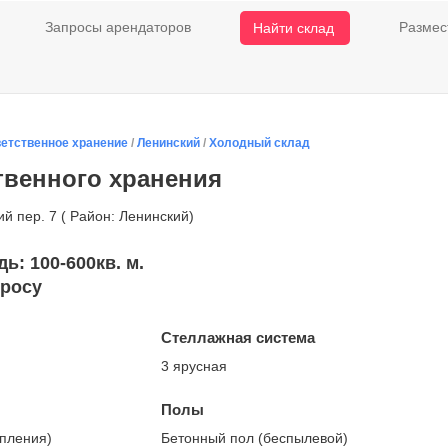
Запросы арендаторов
Размес
Найти склад
етственное хранение
/
Ленинский
/
Холодный склад
твенного хранения
й пер. 7 ( Район: Ленинский)
: 100-600кв. м.
просу
Стеллажная система
3 ярусная
Полы
опления)
Бетонный пол (беспылевой)