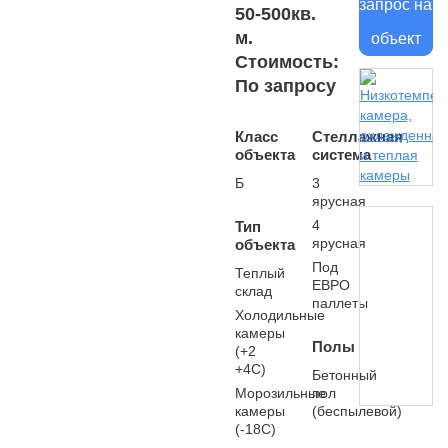
запрос на
50-500кв.
м.
объект
Стоимость:
По запросу
Класс
Стеллажная
объекта
система
Б
3
ярусная
4
Тип
ярусная
объекта
Под
Теплый
ЕВРО
склад
паллеты
Холодильные
камеры
Полы
(+2
+4С)
Бетонный
Морозильные
пол
камеры
(беспылевой)
(-18С)