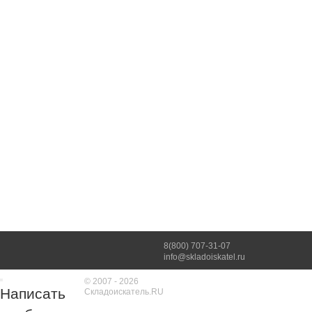
8(800) 707-31-07
info@skladoiskatel.ru
© 2007 - 2026
Написать
Складоискатель.RU