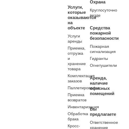
Охрана
Услуги,
Круглосуточно
которые
везде
оказываются
на
объекте
Средства
пожарной
Услуги
безопасности
аренды
Пожарная
Приемка,
сигнализация
отгрузка
и
Гидранты
хранение
Огнетушители
товара
Комплектация
Аренда,
заказов
наличие
Паллетирование
офисных
помещений
Приемка
возвратов
Инвентаризация
Вы
Обработка
предлагаете
брака
Ответственное
Кросс-
хранение