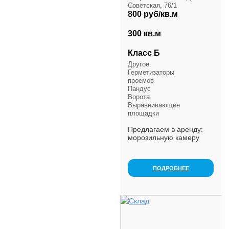
Советская, 76/1
800 руб/кв.м
300 кв.м
Класс Б
Другое
Герметизаторы
проемов
Пандус
Ворота
Выравнивающие
площадки
Предлагаем в аренду:
морозильную камеру
площадью 100м2, с
температурным
режимом -18-20; две
ПОДРОБНЕЕ
холодильные камеры
площадью по 100 м2, с
регулируемым темп...