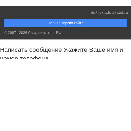
info@skladoiskatel.ru
Полная версия сайта
© 2007 - 2026 Складоискатель.RU
Написать сообщение
Укажите Ваше имя и
номер телефона
Обязательно к заполнению!
Обязательно к заполнению!
Обязательно к заполнению!
Спасибо за Ваш запрос. Наш менеджер свяжется с Вами в самое
ближайшее время.